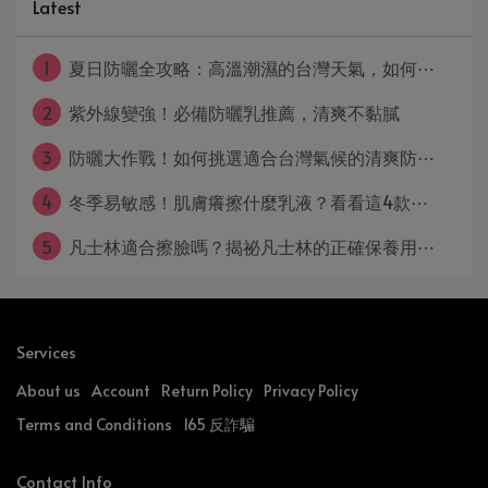
Latest
1
夏日防曬全攻略：高溫潮濕的台灣天氣，如何⋯
2
紫外線變強！必備防曬乳推薦，清爽不黏膩
3
防曬大作戰！如何挑選適合台灣氣候的清爽防⋯
4
冬季易敏感！肌膚癢擦什麼乳液？看看這4款⋯
5
凡士林適合擦臉嗎？揭祕凡士林的正確保養用⋯
Services
About us
Account
Return Policy
Privacy Policy
Terms and Conditions
165 反詐騙
Contact Info