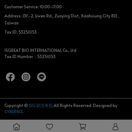
Customer Service: 10:00-17:00
Address: 13F.-2, Liwen Rd., Zuoying Dist., Kaohsiung City 813 ,
Taiwan
Tax ID: 53251053
ISGREAT BIO INTERNATIONAL Co., Ltd
Tax ID Number：53251053
Copyright ©
ISG 賦活奇肌
All Rights Reserved.
Designed by
CYBERBIZ
.