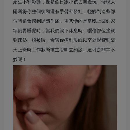
產生不利影響，像是假日跟小孩去海邊玩，發現太
陽曬得你整個後頸還有手臂都發紅，輕觸到這些部
位時還會感到隱隱作痛，更悲慘的是當晚上回到家
準備要睡覺時，當我們躺下休息時，曬傷部位接觸
到床墊、棉被時，會讓你痛到失眠以至於影響到隔
天上班時工作狀態被主管叫去約談，這可是非常不
妙呢！