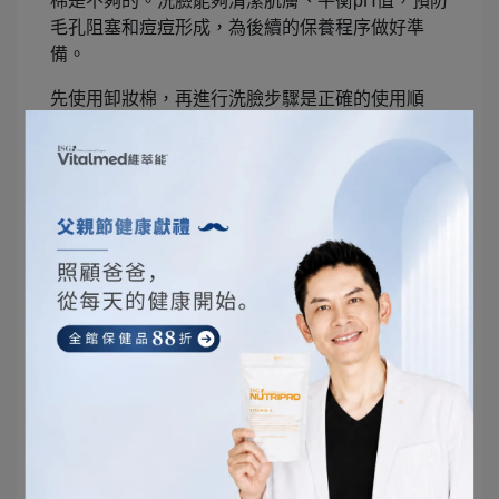
棉是不夠的。洗臉能夠清潔肌膚、平衡pH值，預防
毛孔阻塞和痘痘形成，為後續的保養程序做好準
備。
先使用卸妝棉，再進行洗臉步驟是正確的使用順
序。這樣可以確保卸妝棉有效去除彩妝，同時也能
充分清潔肌膚。卸妝棉應在彩妝移除前使用，幫助
去除彩妝物質。
接下來，用適合自己膚質的洗面乳，用溫水徹底清
洗乾淨。這樣可以去除油脂和污垢，刺激肌膚代
謝，讓肌膚更加清潔和健康。
因此，先用卸妝棉去除彩妝，再進行洗臉步驟徹底
清潔肌膚是最佳步驟。這樣的步驟可以確保你的肌
膚保持清潔和健康，同時也為後續的保養步驟做好
準備。
卸妝棉的材質與選擇：不要低估洗臉前
使用卸妝棉的重要性！