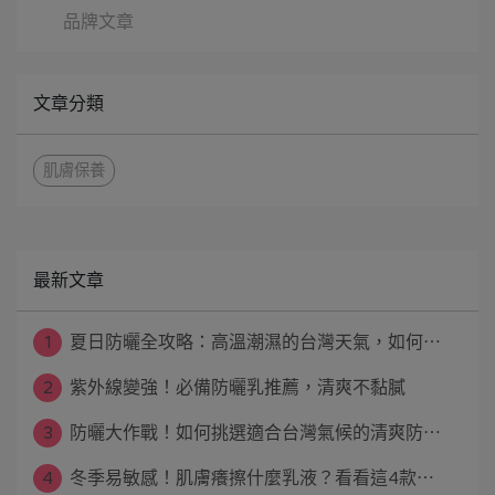
品牌文章
文章分類
肌膚保養
最新文章
1
夏日防曬全攻略：高溫潮濕的台灣天氣，如何⋯
2
紫外線變強！必備防曬乳推薦，清爽不黏膩
3
防曬大作戰！如何挑選適合台灣氣候的清爽防⋯
4
冬季易敏感！肌膚癢擦什麼乳液？看看這4款⋯