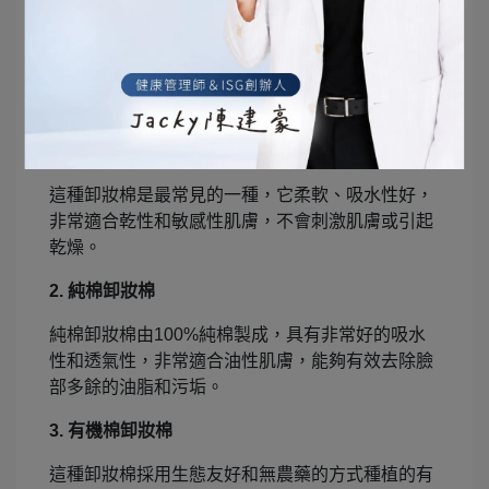
卸妝程序中，選擇卸妝棉的材質和適用對象不容忽
視。不同的卸妝棉材質會有不同的效果，如何選擇
適合自己肌膚需求的卸妝棉對於肌膚護理至關重
要。以下介紹幾種常見卸妝棉材質和它們的特點：
1. 棉質卸妝棉
這種卸妝棉是最常見的一種，它柔軟、吸水性好，
非常適合乾性和敏感性肌膚，不會刺激肌膚或引起
乾燥。
2. 純棉卸妝棉
純棉卸妝棉由100%純棉製成，具有非常好的吸水
性和透氣性，非常適合油性肌膚，能夠有效去除臉
部多餘的油脂和污垢。
3. 有機棉卸妝棉
這種卸妝棉採用生態友好和無農藥的方式種植的有