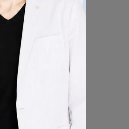
樣
彩
粗
吸