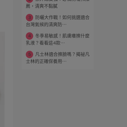
薦，清爽不黏膩
3
防曬大作戰！如何挑選適合
台灣氣候的清爽防⋯
4
冬季易敏感！肌膚癢擦什麼
乳液？看看這4款⋯
5
凡士林適合擦臉嗎？揭祕凡
士林的正確保養用⋯