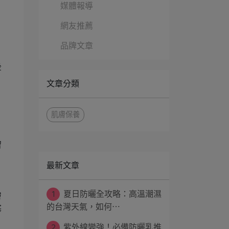
媒體報導
網友推薦
品牌文章
後
文章分類
。
肌膚保養
留
最新文章
1
夏日防曬全攻略：高溫潮濕
膚
的台灣天氣，如何⋯
塞
2
紫外線變強！必備防曬乳推