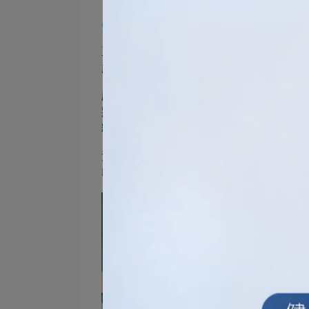
卸妝完可以不洗臉嗎：角質代謝和
正確的卸妝步驟不僅僅在於清除彩妝，還
能確保肌膚的角質代謝和保濕效果得到良
肌膚表面的角質層是防止污垢進入肌膚的
妝卸除，這些彩妝殘留物、污垢和皮脂聚
糙、暗沉以及毛孔粗大等問題。
洗臉程序能夠去除這些堆積在肌膚表面的
收保養品中的活性成分，更顯膚色明亮，