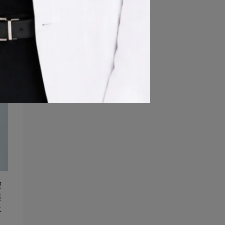
被
是
水