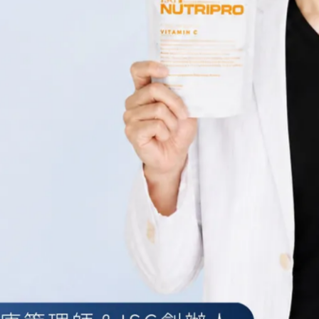
保濕效果
包括對肌膚進行徹底的清潔和保養。卸妝完後，一定要洗臉，這
好的維持。
第一道屏障，因此角質代謝的順利進行十分重要。若沒有仔細將
積在肌膚表面時，會阻礙角質的正常代謝。結果，肌膚容易出現
髒污，促進角質代謝。當老舊的角質被去除後，肌膚才能更好地
光滑崇拜。