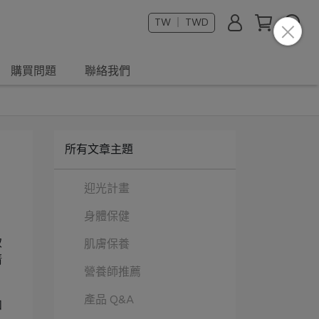
TW ｜ TWD
購買問題
聯絡我們
所有文章主題
迎光計畫
身體保健
。
致
肌膚保養
清
營養師推薦
產品 Q&A
和