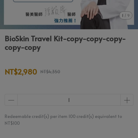
1
/
9
BioSkin Travel Kit-copy-copy-copy-
copy-copy
NT$2,980
NT$4,350
Redeemable credit(s) per item
100
credit(s) equivalent to
NT$100