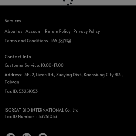
Services
About us
Account
Return Policy
Privacy Policy
Terms and Conditions
165 反詐騙
Contact Info
Customer Service: 10:00-17:00
Address: 13F.-2, Liwen Rd., Zuoying Dist., Kaohsiung City 813 ,
Taiwan
Tax ID: 53251053
ISGREAT BIO INTERNATIONAL Co., Ltd
Tax ID Number：53251053