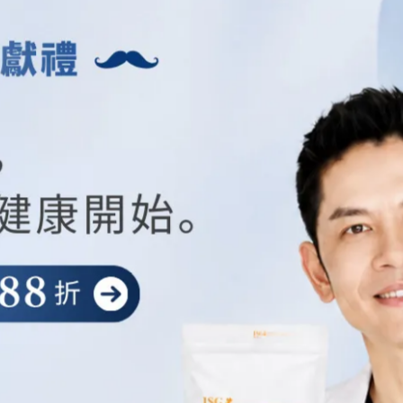
）主要防禦UVB，建議日常選擇SPF30-50之間即可，長時間戶外活動則可選
A）則防禦UVA，PA+++以上能有效抵禦長波紫外線，避免肌膚老化