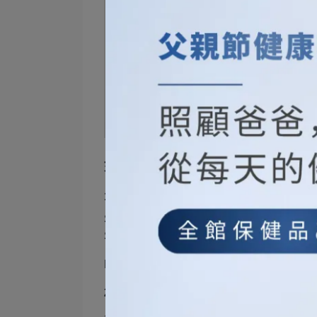
如何挑選適合台灣氣候的防曬乳？
1. SPF
與PA值要夠高
SPF
（Sun Protection Factor
SPF50。
PA
（Protection Grade of UV
2.
清爽不黏膩的質地