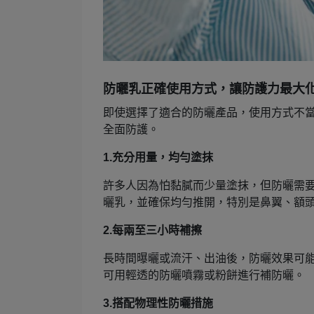
防曬乳正確使用方式，讓防護力最大
即使選擇了適合的防曬產品，使用方式不
全面防護。
1.
充分用量，均勻塗抹
許多人因為怕黏膩而少量塗抹，但防曬需
曬乳，並確保均勻推開，特別是鼻翼、額
2.
每兩至三小時補擦
長時間曝曬或流汗、出油後，防曬效果可
可用輕透的防曬噴霧或粉餅進行補防曬。
3.
搭配物理性防曬措施