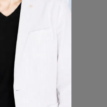
少
分
配