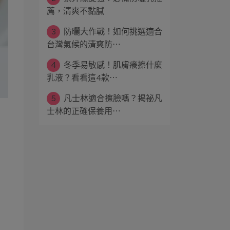
薦，清爽不黏膩
3
防曬大作戰！如何挑選適合
台灣氣候的清爽防⋯
4
冬季易敏感！肌膚癢擦什麼
乳液？看看這4款⋯
5
凡士林適合擦臉嗎？揭祕凡
士林的正確保養用⋯