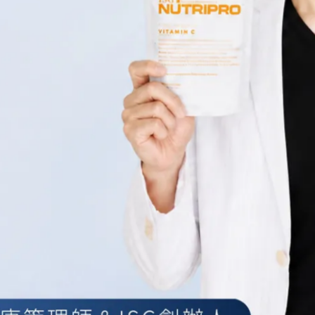
、快吸收、不黏膩的特點，不僅使用感舒適，避免毛孔堵塞、減
影響後續底妝。
帶有潤色效果的防曬乳不僅能修飾肌膚暗沉，還能讓妝容更顯自
濕因子的防曬乳能保持肌膚水潤、避免乾燥脫妝，同時抗氧化成
致敏防腐劑的防曬乳，以減少對肌膚的刺激，選擇低敏、無致痘