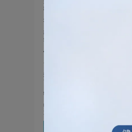
對於台灣的悶熱氣候，防曬乳應具備輕薄
粉刺和痘痘的產生，還能避免妝感厚重或
3.
具備潤色或校正膚色功能
許多職業女性喜歡簡單快速的底妝步驟，
然，減少粉底用量。
4.
添加保濕與抗氧化成分
長時間待在冷氣房內，皮膚容易缺水。
選擇一款添加保濕成分的防曬乳，具備保
可進一步降低光老化的風險。
5.
無刺激性成分，溫和低敏
敏感肌女性應避免含有酒精、人工香料與
方更為安心。