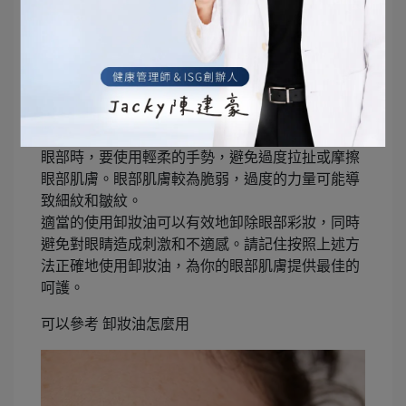
因此使用專門為眼部卸妝的產品是非常重要的。這
些產品通常較為溫和且配方經過專業測試，以確保
其安全性和有效性。
使用適量的卸妝油：
使用卸妝油的量一定要適量，
過量的油脂可能會進入眼睛，引起刺激。只需輕輕
沾取適量的卸妝油，然後在眼部輕輕按摩。
輕輕按摩，避免拉扯眼部皮膚
：
當使用卸妝油按摩
眼部時，要使用輕柔的手勢，避免過度拉扯或摩擦
眼部肌膚。眼部肌膚較為脆弱，過度的力量可能導
致細紋和皺紋。
適當的使用卸妝油可以有效地卸除眼部彩妝，同時
避免對眼睛造成刺激和不適感。請記住按照上述方
法正確地使用卸妝油，為你的眼部肌膚提供最佳的
呵護。
可以參考 卸妝油怎麼用