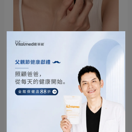
避免卸妝油刺激眼睛的方法
卸妝油是卸除眼部彩妝的好幫手，但是使用時一定
要小心，避免刺激到眼睛或造成不適感。以下是幾
個方法，可以協助你正確使用卸妝油，並避免刺激
眼睛：
選擇溫和的卸妝油
：
當選擇卸妝油時，可以挑選標
榜溫和或適合敏感肌膚的產品。這樣的卸妝油通常
含有較低濃度的活性成分，更不容易引起刺激。
使用專門為眼部的卸妝產品
：
眼部肌膚特別脆弱，