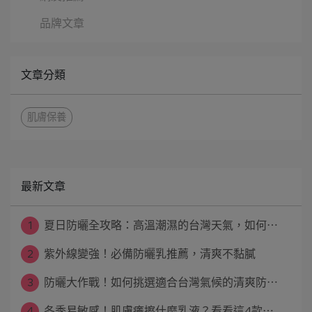
品牌文章
文章分類
肌膚保養
最新文章
1
夏日防曬全攻略：高溫潮濕的台灣天氣，如何⋯
2
紫外線變強！必備防曬乳推薦，清爽不黏膩
3
防曬大作戰！如何挑選適合台灣氣候的清爽防⋯
4
冬季易敏感！肌膚癢擦什麼乳液？看看這4款⋯