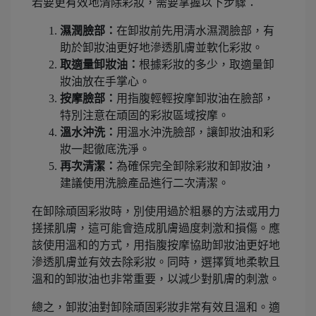
若要更有效地清除彩妝，需要掌握以下步驟：
濕潤臉部：
在卸妝前先用清水濕潤臉部，有
助於卸妝油更好地滲透肌膚並軟化彩妝。
取適量卸妝油：
根據彩妝的多少，取適量卸
妝油放在手掌心。
按摩臉部：
用指腹輕輕按摩卸妝油在臉部，
特別注意在頑固的彩妝區域按摩。
溫水沖洗：
用溫水沖洗臉部，讓卸妝油和彩
妝一起徹底洗淨。
再次清潔：
為確保完全卸除彩妝和卸妝油，
建議使用洗臉產品進行二次清潔。
在卸除頑固彩妝時，別使用過於粗暴的方法或用力
搓揉肌膚，這可能會造成肌膚過度刺激和損傷。應
該使用溫和的方式，用指腹按摩協助卸妝油更好地
滲透肌膚並有效去除彩妝。同時，選擇質地柔軟且
溫和的卸妝油也非常重要，以減少對肌膚的刺激。
總之，卸妝油對卸除頑固彩妝非常有效且溫和。適